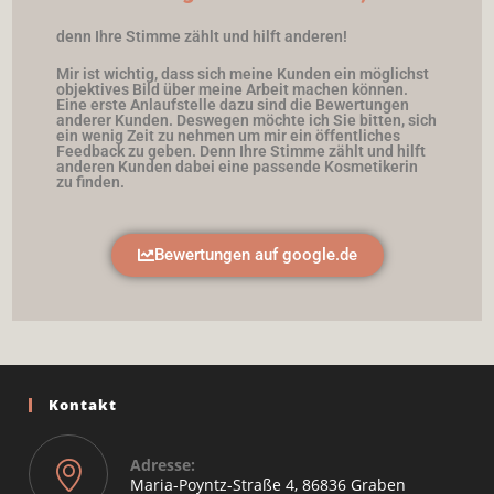
denn Ihre Stimme zählt und hilft anderen!
Mir ist wichtig, dass sich meine Kunden ein möglichst
objektives Bild über meine Arbeit machen können.
Eine erste Anlaufstelle dazu sind die Bewertungen
anderer Kunden. Deswegen möchte ich Sie bitten, sich
ein wenig Zeit zu nehmen um mir ein öffentliches
Feedback zu geben. Denn Ihre Stimme zählt und hilft
anderen Kunden dabei eine passende Kosmetikerin
zu finden.
Bewertungen auf google.de
Kontakt
Adresse:
Maria-Poyntz-Straße 4, 86836 Graben